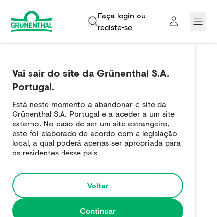
Faça login ou
registe-se​
Grünenthal
Vai sair do site da Grünenthal S.A.
Produtos
Portugal.
Está neste momento a abandonar o site da
Inovação e Ciência
Grünenthal S.A. Portugal e a aceder a um site
externo. No caso de ser um site estrangeiro,
Empregos e carreira
este foi elaborado de acordo com a legislação
local, a qual poderá apenas ser apropriada para
os residentes desse país.
Media
Voltar
Continuar