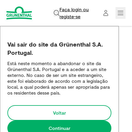
Faça login ou
registe-se​
Grünenthal
Vai sair do site da Grünenthal S.A.
Produtos
Portugal.
Está neste momento a abandonar o site da
Inovação e Ciência
Grünenthal S.A. Portugal e a aceder a um site
externo. No caso de ser um site estrangeiro,
Empregos e carreira
este foi elaborado de acordo com a legislação
local, a qual poderá apenas ser apropriada para
os residentes desse país.
Media
Voltar
Continuar