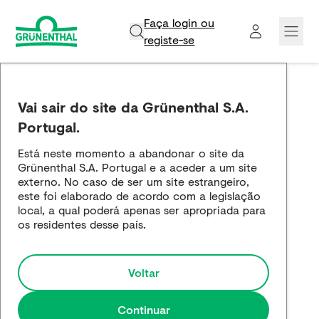
Faça login ou
registe-se​
Grünenthal
Vai sair do site da Grünenthal S.A.
Produtos
Portugal.
Está neste momento a abandonar o site da
Inovação e Ciência
Grünenthal S.A. Portugal e a aceder a um site
externo. No caso de ser um site estrangeiro,
Empregos e carreira
este foi elaborado de acordo com a legislação
local, a qual poderá apenas ser apropriada para
os residentes desse país.
Media
Voltar
Continuar