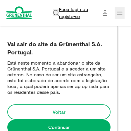
Faça login ou
registe-se​
Grünenthal
Vai sair do site da Grünenthal S.A.
Produtos
Portugal.
Está neste momento a abandonar o site da
Inovação e Ciência
Grünenthal S.A. Portugal e a aceder a um site
externo. No caso de ser um site estrangeiro,
Empregos e carreira
este foi elaborado de acordo com a legislação
local, a qual poderá apenas ser apropriada para
os residentes desse país.
Media
Voltar
Continuar