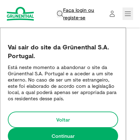
Faça login ou
registe-se​
Grünenthal
Vai sair do site da Grünenthal S.A.
Produtos
Portugal.
Está neste momento a abandonar o site da
Inovação e Ciência
Grünenthal S.A. Portugal e a aceder a um site
externo. No caso de ser um site estrangeiro,
Empregos e carreira
este foi elaborado de acordo com a legislação
local, a qual poderá apenas ser apropriada para
os residentes desse país.
Media
Voltar
Continuar