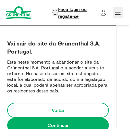
Faça login ou
registe-se​
Grünenthal
Vai sair do site da Grünenthal S.A.
Produtos
Portugal.
Está neste momento a abandonar o site da
Inovação e Ciência
Grünenthal S.A. Portugal e a aceder a um site
externo. No caso de ser um site estrangeiro,
Empregos e carreira
este foi elaborado de acordo com a legislação
local, a qual poderá apenas ser apropriada para
os residentes desse país.
Media
Voltar
Continuar