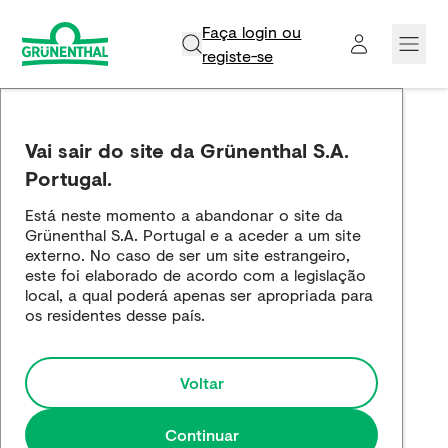
Faça login ou
registe-se​
Grünenthal
Vai sair do site da Grünenthal S.A.
Produtos
Portugal.
Está neste momento a abandonar o site da
Inovação e Ciência
Grünenthal S.A. Portugal e a aceder a um site
externo. No caso de ser um site estrangeiro,
Empregos e carreira
este foi elaborado de acordo com a legislação
local, a qual poderá apenas ser apropriada para
os residentes desse país.
Media
Voltar
Continuar